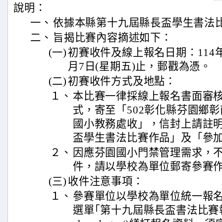
說明：
一、
依據本縣第十九屆縣長盃學生書法
二、
旨揭比賽內容摘述如下：
(一)
初賽收件及線上報名日期：114年
月7日(星期五)止，郵戳為憑。
(二)
初賽收件方式及地點：
１、
本比賽一律採線上報名書面審
式，寄至「502彰化縣芬園鄉彰南
國小教務處收」，信封上請註明
盃學生書法比賽作品」及「參
２、
因應芬園國小門禁管理需求，
件，請以學校為單位郵寄參賽
(三)
收件注意事項：
１、
參賽單位以學校為單位統一報
選單｢第十九屆縣長盃書法比賽報名｣(ht