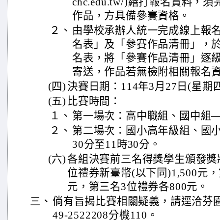
chc.edu.tw/)繕打報名資
作品，方具備參賽資格。
２、
由學校承辦人統一完成線上報
名表」及「參賽作品清冊」，
名表，將「參賽作品清冊」逐
寄送，作品若無檢附相關報名
(四)
決賽日期：114年3月27日(星期
(五)
比賽時間：
１、
第一場次：高中職組、國中組—上
２、
第二場次：國小高年級組、國小
30分至11時30分。
(六)
各組決賽前三名得獎學生頒發獎
位禮券新臺幣(以下同)1,500元，
元，第三名3位禮券各800元。
三、
倘有旨揭比賽相關疑義，請逕洽芬
49-2522208分機110。