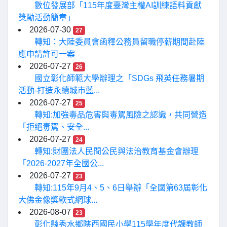
數位發展部「115年度臺灣主權AI訓練語料貢獻
獎勵活動簡章」
2026-07-30
27
轉知：大陸委員會函釋公務員留職停薪期間赴陸
應申請許可一案
2026-07-27
26
國立彰化師範大學辦理之「SDGs 飛英任務暑期
活動-打造永續城市藍...
2026-07-27
25
轉知:加強毒品危害與毒駕風險之認識，共同營造
「拒絕毒駕、安全...
2026-07-27
24
轉知:財團法人民間公民與法治教育基金會辦理
「2026-2027年全國公...
2026-07-27
23
轉知:115年9月4、5、6日舉辦「全國第63屆彰化
大佛金像獎軟式網球...
2026-08-07
23
彰化縣秀水鄉陝西國民小學115學年度代課教師