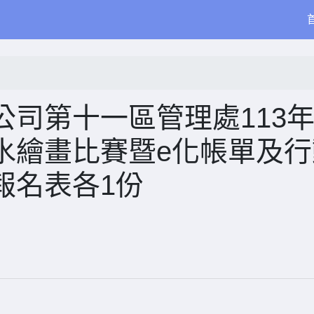
司第十一區管理處113
水繪畫比賽暨e化帳單及行
報名表各1份