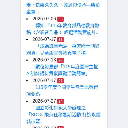
走，快樂久久久~~感恩與傳承—樂齡
童軍...
2026-07-06
38
轉知:「115年教育部品德教育徵
稿（含影音作品 ）評選活動實施計...
2026-07-17
33
「成為識圖老馬－探索國土測繪
圖資」兒童版宣導摺頁電子檔
2026-07-13
28
數位發展部「115年度臺灣主權
AI訓練語料貢獻獎勵活動簡章」
2026-07-17
27
115學年度全國學生音樂比賽實
施要點
2026-07-27
24
國立彰化師範大學辦理之
「SDGs 飛英任務暑期活動-打造永續
城市藍...