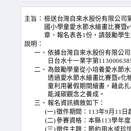
主旨：
檢送台灣自來水股份有限公司第
國小學童愛水節水繪畫比賽暨
章、報名表各1份，請鼓勵學
說明：
一、
依據台灣自來水股份有限公司第
日台水十一業字第11300063
二、
為鼓勵學童從小培養愛水節水
透過愛水節水繪畫比賽暨e化
童利用暑假期間繪畫，藉此扎
能減碳觀念之養成。
三、
報名資訊摘敘如下：
(一)
徵件期間：113年9月11日
(二)
參賽資格：本縣113學年
(三)
徵件主題：節約用水或珍