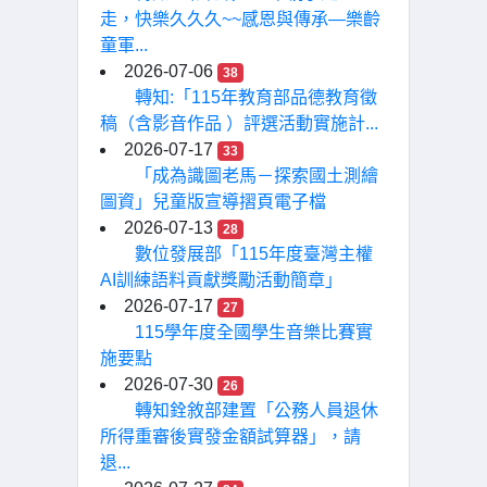
走，快樂久久久~~感恩與傳承—樂齡
童軍...
2026-07-06
38
轉知:「115年教育部品德教育徵
稿（含影音作品 ）評選活動實施計...
2026-07-17
33
「成為識圖老馬－探索國土測繪
圖資」兒童版宣導摺頁電子檔
2026-07-13
28
數位發展部「115年度臺灣主權
AI訓練語料貢獻獎勵活動簡章」
2026-07-17
27
115學年度全國學生音樂比賽實
施要點
2026-07-30
26
轉知銓敘部建置「公務人員退休
所得重審後實發金額試算器」，請
退...