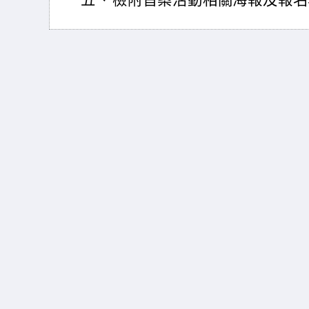
五、
檢附旨案活動相關海報及報名