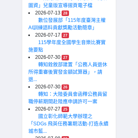
圖資」兒童版宣導摺頁電子檔
2026-07-13
28
數位發展部「115年度臺灣主權
AI訓練語料貢獻獎勵活動簡章」
2026-07-17
27
115學年度全國學生音樂比賽實
施要點
2026-07-30
27
轉知銓敘部建置「公務人員退休
所得重審後實發金額試算器」，請
退...
2026-07-30
26
轉知：大陸委員會函釋公務員留
職停薪期間赴陸應申請許可一案
2026-07-27
25
國立彰化師範大學辦理之
「SDGs 飛英任務暑期活動-打造永續
城市藍...