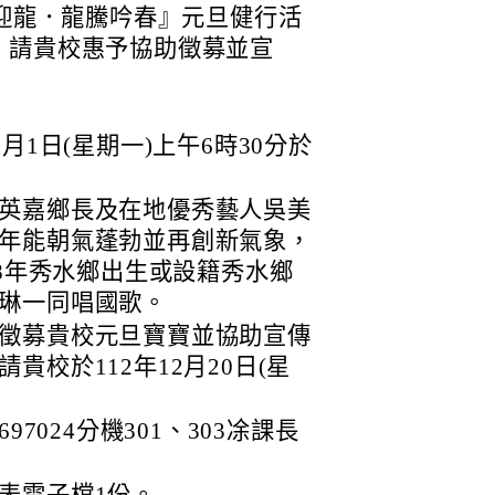
水迎龍．龍騰吟春』元旦健行活
，請貴校惠予協助徵募並宣
月1日(星期一)上午6時30分於
英嘉鄉長及在地優秀藝人吳美
年能朝氣蓬勃並再創新氣象，
08年秀水鄉出生或設籍秀水鄉
琳一同唱國歌。
徵募貴校元旦寶寶並協助宣傳
校於112年12月20日(星
97024分機301、303凃課長