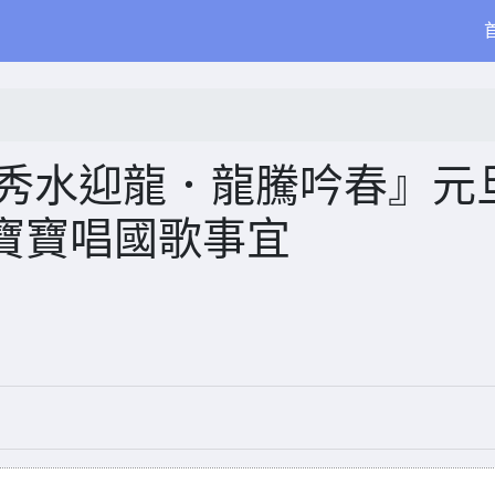
『秀水迎龍．龍騰吟春』元
寶寶唱國歌事宜