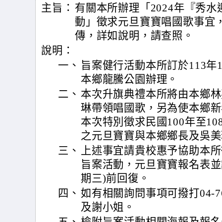
主旨：
有關本所辦理「2024年『秀
動」徵求元旦寶寶唱國歌事宜
傳，詳如說明，請查照。
說明：
一、
旨案健行活動本所訂於113年1
本鄉龍騰公園辦理。
二、
本次升旗典禮本所將由本鄉林
琳帶領唱國歌，另為使本鄉新
本次特別徵求民國100年至1
之元旦寶寶與本鄉鄉長及吳美
三、
上述事宜請貴校惠予協助本所
旨案活動，元旦寶寶報名表並請貴
期三)前回復。
四、
如有相關詢問事項可撥打04-76
及謝小姐。