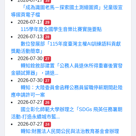
2026-07-17
35
「成為識圖老馬－探索國土測繪圖資」兒童版宣
導摺頁電子檔
2026-07-17
29
115學年度全國學生音樂比賽實施要點
2026-07-13
28
數位發展部「115年度臺灣主權AI訓練語料貢獻
獎勵活動簡章」
2026-07-30
27
轉知銓敘部建置「公務人員退休所得重審後實發
金額試算器」，請退...
2026-07-30
27
轉知：大陸委員會函釋公務員留職停薪期間赴陸
應申請許可一案
2026-07-27
26
國立彰化師範大學辦理之「SDGs 飛英任務暑期
活動-打造永續城市藍...
2026-07-27
24
轉知:財團法人民間公民與法治教育基金會辦理