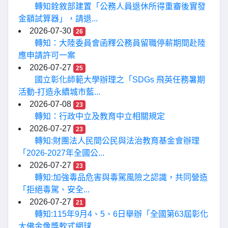
轉知銓敘部建置「公務人員退休所得重審後實發
金額試算器」，請退...
2026-07-30
26
轉知：大陸委員會函釋公務員留職停薪期間赴陸
應申請許可一案
2026-07-27
25
國立彰化師範大學辦理之「SDGs 飛英任務暑期
活動-打造永續城市藍...
2026-07-08
23
轉知：行政中立及教育中立相關規定
2026-07-27
23
轉知:財團法人民間公民與法治教育基金會辦理
「2026-2027年全國公...
2026-07-27
23
轉知:加強毒品危害與毒駕風險之認識，共同營造
「拒絕毒駕、安全...
2026-07-27
21
轉知:115年9月4、5、6日舉辦「全國第63屆彰化
大佛金像獎軟式網球...