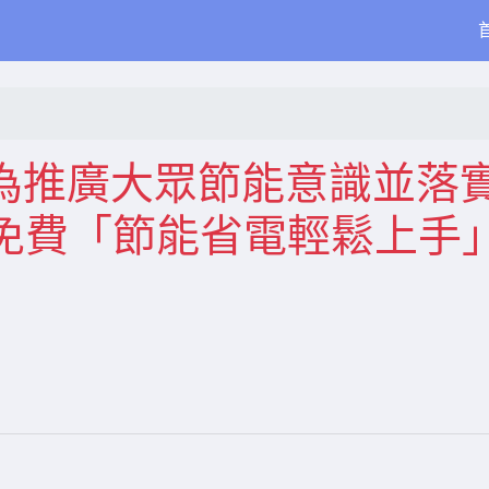
知~為推廣大眾節能意識並落
免費「節能省電輕鬆上手