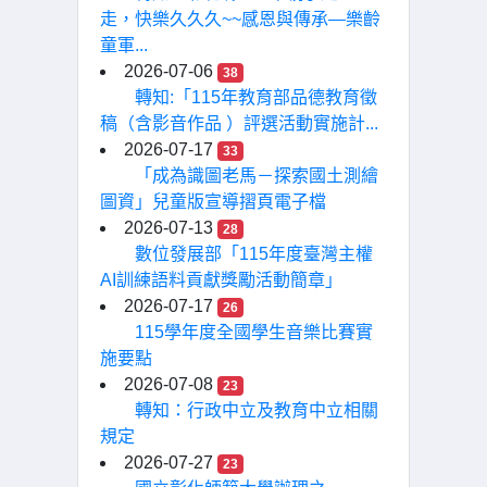
走，快樂久久久~~感恩與傳承—樂齡
童軍...
2026-07-06
38
轉知:「115年教育部品德教育徵
稿（含影音作品 ）評選活動實施計...
2026-07-17
33
「成為識圖老馬－探索國土測繪
圖資」兒童版宣導摺頁電子檔
2026-07-13
28
數位發展部「115年度臺灣主權
AI訓練語料貢獻獎勵活動簡章」
2026-07-17
26
115學年度全國學生音樂比賽實
施要點
2026-07-08
23
轉知：行政中立及教育中立相關
規定
2026-07-27
23