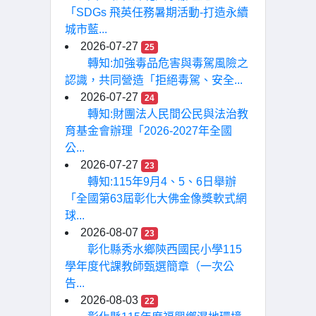
「SDGs 飛英任務暑期活動-打造永續
城市藍...
2026-07-27
25
轉知:加強毒品危害與毒駕風險之
認識，共同營造「拒絕毒駕、安全...
2026-07-27
24
轉知:財團法人民間公民與法治教
育基金會辦理「2026-2027年全國
公...
2026-07-27
23
轉知:115年9月4、5、6日舉辦
「全國第63屆彰化大佛金像獎軟式網
球...
2026-08-07
23
彰化縣秀水鄉陝西國民小學115
學年度代課教師甄選簡章（一次公
告...
2026-08-03
22