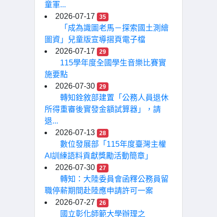
童軍...
2026-07-17
35
「成為識圖老馬－探索國土測繪
圖資」兒童版宣導摺頁電子檔
2026-07-17
29
115學年度全國學生音樂比賽實
施要點
2026-07-30
29
轉知銓敘部建置「公務人員退休
所得重審後實發金額試算器」，請
退...
2026-07-13
28
數位發展部「115年度臺灣主權
AI訓練語料貢獻獎勵活動簡章」
2026-07-30
27
轉知：大陸委員會函釋公務員留
職停薪期間赴陸應申請許可一案
2026-07-27
26
國立彰化師範大學辦理之