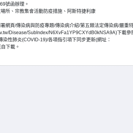
369號函辦理。
教場所、宗教集會活動防疫措施、阿斯特捷利康
網頁/傳染病與防疫專題/傳染病介紹/第五類法定傳染病/嚴重
tw/Disease/SubIndex/N6XvFa1YP9CXYdB0kNSA9A)下載
性肺炎(COVID-19)/各項指引項下同步更新(網址：
)，可逕自下載。