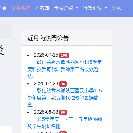
(current)
首頁
公告系統
檔案庫
學校介紹
行政單位
登入
近月內熱門公告
炎
2026-07-15
106
彰化縣秀水鄉陝西國小115學年
度科技教育代理教師第三階段甄選
結...
2026-07-23
96
彰化縣秀水鄉陝西國民小學115
學年度第二次長期代理教師甄選簡
章...
2026-08-03
96
115學年度一、三、五年級導師
及學生編班名冊