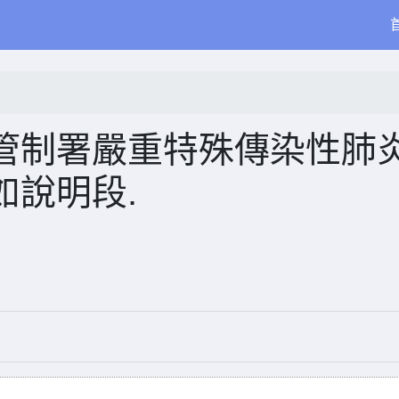
管制署嚴重特殊傳染性肺
如說明段.