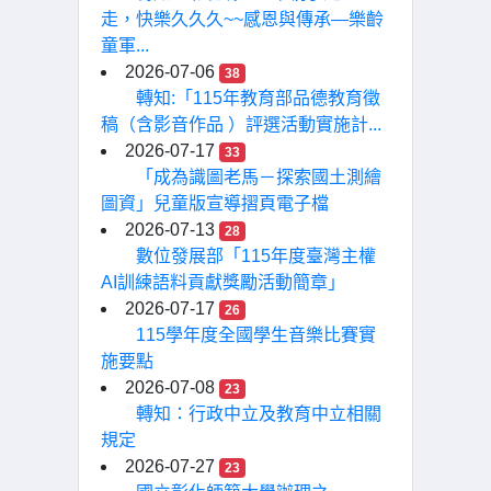
走，快樂久久久~~感恩與傳承—樂齡
童軍...
2026-07-06
38
轉知:「115年教育部品德教育徵
稿（含影音作品 ）評選活動實施計...
2026-07-17
33
「成為識圖老馬－探索國土測繪
圖資」兒童版宣導摺頁電子檔
2026-07-13
28
數位發展部「115年度臺灣主權
AI訓練語料貢獻獎勵活動簡章」
2026-07-17
26
115學年度全國學生音樂比賽實
施要點
2026-07-08
23
轉知：行政中立及教育中立相關
規定
2026-07-27
23