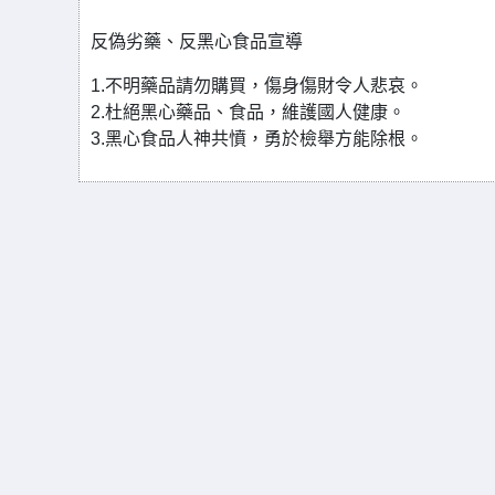
反偽劣藥、反黑心食品宣導
1.不明藥品請勿購買，傷身傷財令人悲哀。
2.杜絕黑心藥品、食品，維護國人健康。
3.黑心食品人神共憤，勇於檢舉方能除根。