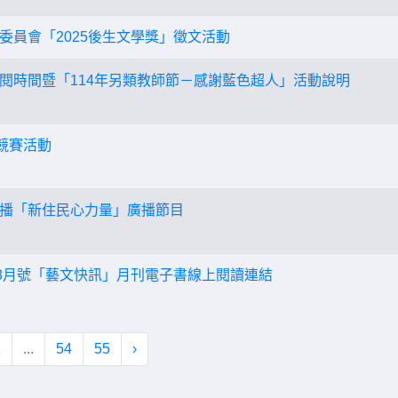
委員會「2025後生文學獎」徵文活動
閱時間暨「114年另類教師節－感謝藍色超人」活動說明
競賽活動
播「新住民心力量」廣播節目
年8月號「藝文快訊」月刊電子書線上閱讀連結
1
...
54
55
›