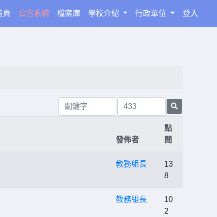
(current)
首頁
公告系統
檔案庫
學校介紹
行政單位
登入
點
發佈者
閱
教務組長
13
8
教務組長
10
2