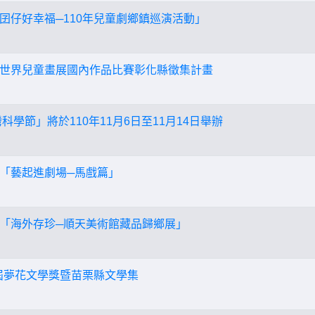
囝仔好幸福─110年兒童劇鄉鎮巡演活動」
世界兒童畫展國內作品比賽彰化縣徵集計畫
灣科學節」將於110年11月6日至11月14日舉辦
「藝起進劇場─馬戲篇」
「海外存珍─順天美術館藏品歸鄉展」
4屆夢花文學獎暨苗栗縣文學集