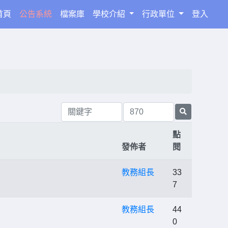
(current)
首頁
公告系統
檔案庫
學校介紹
行政單位
登入
點
發佈者
閱
教務組長
33
7
教務組長
44
0