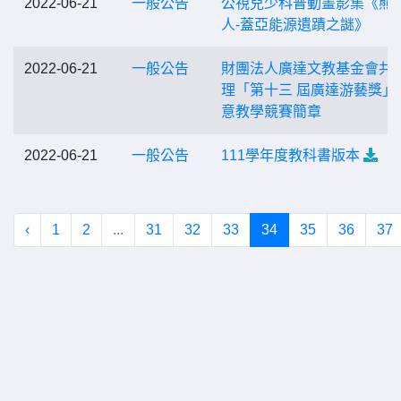
2022-06-21
一般公告
公視兒少科普動畫影集《熊
人-蓋亞能源遺蹟之謎》
2022-06-21
一般公告
財團法人廣達文教基金會共
理「第十三 屆廣達游藝獎」
意教學競賽簡章
2022-06-21
一般公告
111學年度教科書版本
‹
1
2
...
31
32
33
34
35
36
37