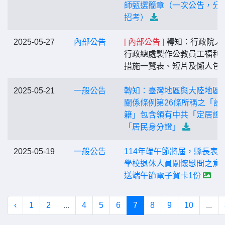
師甄選簡章（一次公告，分
招考）
2025-05-27
內部公告
[ 內部公告 ]
轉知：行政院人
行政總處製作公教員工福利
措施一覽表、短片及懶人包
2025-05-21
一般公告
轉知：臺灣地區與大陸地區
關係條例第26條所稱之「設
籍」包含領有中共「定居證
「居民身分證」
2025-05-19
一般公告
114年端午節將屆，縣長表
學校退休人員關懷慰問之意
送端午節電子賀卡1份
‹
1
2
...
4
5
6
7
8
9
10
...